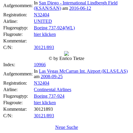
In
San Diego - International Lindbergh Field
Aufgenommen:
(KSAN/SAN)
am
2016-06-12
Registration:
N32404
Airline:
UNITED
Flugzeugtyp:
Boeing 737-924(WL)
Flugroute:
hier klicken
Kommentar:
C/N:
30121/893
© by Enrico Tietze
Index:
10966
In
Las Vegas McCarran Int. Airport (KLAS/LAS)
Aufgenommen:
am
2008-09-25
Registration:
N32404
Airline:
Continental Airlines
Flugzeugtyp:
Boeing 737-924
Flugroute:
hier klicken
Kommentar:
30121893
C/N:
30121/893
Neue Suche