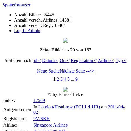
Spotterbrowser
Anzahl Bilder: 35445 |
Anzahl versch. Airlines: 1438 |
Anzahl versch. Reg.: 15464
Log In Admin
Zeige Bilder 1 - 20 von 167
Sortieren nach:
id <
Datum <
Ort <
Registration <
Airline <
Typ <
Neue Suche
Nächste Seite -->>
1
2
3
4
5
...
9
© by Enrico Tietze
Index:
17569
In
London-Heathrow (EGLL/LHR)
am
2011-04-
Aufgenommen:
02
Registration:
9V-SKK
Airline:
Singapore Airlines