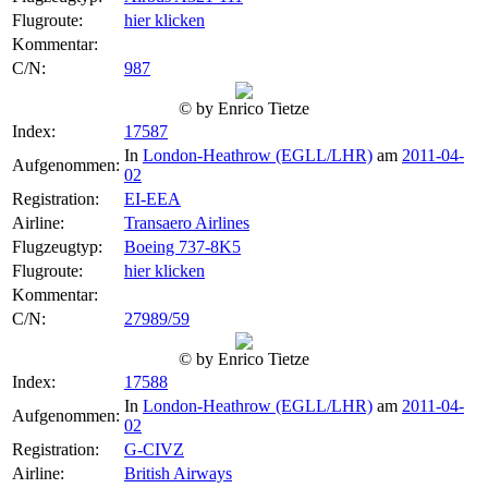
Flugroute:
hier klicken
Kommentar:
C/N:
987
© by Enrico Tietze
Index:
17587
In
London-Heathrow (EGLL/LHR)
am
2011-04-
Aufgenommen:
02
Registration:
EI-EEA
Airline:
Transaero Airlines
Flugzeugtyp:
Boeing 737-8K5
Flugroute:
hier klicken
Kommentar:
C/N:
27989/59
© by Enrico Tietze
Index:
17588
In
London-Heathrow (EGLL/LHR)
am
2011-04-
Aufgenommen:
02
Registration:
G-CIVZ
Airline:
British Airways