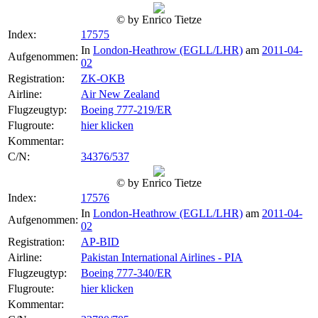
© by Enrico Tietze
Index:
17575
In
London-Heathrow (EGLL/LHR)
am
2011-04-
Aufgenommen:
02
Registration:
ZK-OKB
Airline:
Air New Zealand
Flugzeugtyp:
Boeing 777-219/ER
Flugroute:
hier klicken
Kommentar:
C/N:
34376/537
© by Enrico Tietze
Index:
17576
In
London-Heathrow (EGLL/LHR)
am
2011-04-
Aufgenommen:
02
Registration:
AP-BID
Airline:
Pakistan International Airlines - PIA
Flugzeugtyp:
Boeing 777-340/ER
Flugroute:
hier klicken
Kommentar: