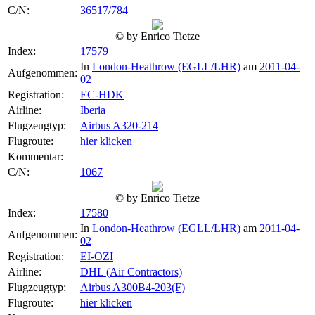
C/N:
36517/784
© by Enrico Tietze
Index:
17579
In
London-Heathrow (EGLL/LHR)
am
2011-04-
Aufgenommen:
02
Registration:
EC-HDK
Airline:
Iberia
Flugzeugtyp:
Airbus A320-214
Flugroute:
hier klicken
Kommentar:
C/N:
1067
© by Enrico Tietze
Index:
17580
In
London-Heathrow (EGLL/LHR)
am
2011-04-
Aufgenommen:
02
Registration:
EI-OZI
Airline:
DHL (Air Contractors)
Flugzeugtyp:
Airbus A300B4-203(F)
Flugroute:
hier klicken