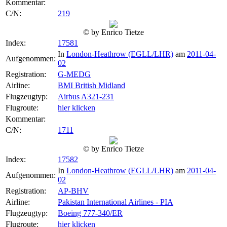
Kommentar:
C/N:
219
© by Enrico Tietze
Index:
17581
In
London-Heathrow (EGLL/LHR)
am
2011-04-
Aufgenommen:
02
Registration:
G-MEDG
Airline:
BMI British Midland
Flugzeugtyp:
Airbus A321-231
Flugroute:
hier klicken
Kommentar:
C/N:
1711
© by Enrico Tietze
Index:
17582
In
London-Heathrow (EGLL/LHR)
am
2011-04-
Aufgenommen:
02
Registration:
AP-BHV
Airline:
Pakistan International Airlines - PIA
Flugzeugtyp:
Boeing 777-340/ER
Flugroute:
hier klicken