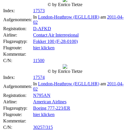
© by Enrico Tietze
Index:
17573
In
London-Heathrow (EGLL/LHR)
am
2011-04-
Aufgenommen:
02
Registration:
D-AFKD
Airline:
Contact Air Interregional
Flugzeugtyp:
Fokker 100 (F-28-0100)
Flugroute:
hier klicken
Kommentar:
C/N:
11500
© by Enrico Tietze
Index:
17574
In
London-Heathrow (EGLL/LHR)
am
2011-04-
Aufgenommen:
02
Registration:
N795AN
Airline:
American Airlines
Flugzeugtyp:
Boeing 777-223/ER
Flugroute:
hier klicken
Kommentar:
C/N:
30257/315