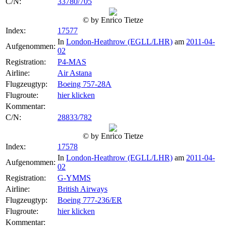
C/N:
33780/705
© by Enrico Tietze
Index:
17577
In
London-Heathrow (EGLL/LHR)
am
2011-04-
Aufgenommen:
02
Registration:
P4-MAS
Airline:
Air Astana
Flugzeugtyp:
Boeing 757-28A
Flugroute:
hier klicken
Kommentar:
C/N:
28833/782
© by Enrico Tietze
Index:
17578
In
London-Heathrow (EGLL/LHR)
am
2011-04-
Aufgenommen:
02
Registration:
G-YMMS
Airline:
British Airways
Flugzeugtyp:
Boeing 777-236/ER
Flugroute:
hier klicken
Kommentar: