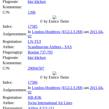
Flugroute:
hier klicken
Kommentar:
C/N:
1396
© by Enrico Tietze
Index:
17585
In
London-Heathrow (EGLL/LHR)
am
2011-04-
Aufgenommen:
02
Registration:
LN-TUI
Airline:
Scandinavian Airlines - SAS
Flugzeugtyp:
Boeing 737-705
Flugroute:
hier klicken
Kommentar:
C/N:
29094/507
© by Enrico Tietze
Index:
17586
In
London-Heathrow (EGLL/LHR)
am
2011-04-
Aufgenommen:
02
Registration:
HB-IOK
Airline:
Swiss International Air Lines
Flugzeugtyp:
Airbus A321-111