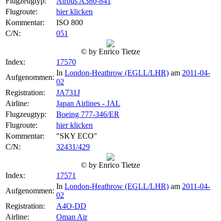
Flugzeugtyp:
Airbus A380-841
Flugroute:
hier klicken
Kommentar:
ISO 800
C/N:
051
© by Enrico Tietze
Index:
17570
In
London-Heathrow (EGLL/LHR)
am
2011-04-
Aufgenommen:
02
Registration:
JA731J
Airline:
Japan Airlines - JAL
Flugzeugtyp:
Boeing 777-346/ER
Flugroute:
hier klicken
Kommentar:
"SKY ECO"
C/N:
32431/429
© by Enrico Tietze
Index:
17571
In
London-Heathrow (EGLL/LHR)
am
2011-04-
Aufgenommen:
02
Registration:
A4O-DD
Airline:
Oman Air