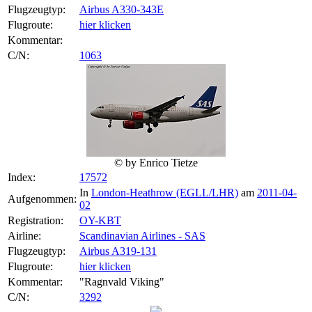
Flugzeugtyp:
Airbus A330-343E
Flugroute:
hier klicken
Kommentar:
C/N:
1063
© by Enrico Tietze
Index:
17572
In
London-Heathrow (EGLL/LHR)
am
2011-04-
Aufgenommen:
02
Registration:
OY-KBT
Airline:
Scandinavian Airlines - SAS
Flugzeugtyp:
Airbus A319-131
Flugroute:
hier klicken
Kommentar:
"Ragnvald Viking"
C/N:
3292