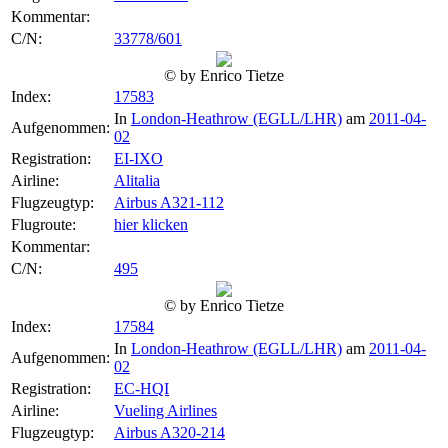
Kommentar:
C/N:
33778/601
© by Enrico Tietze
Index:
17583
In
London-Heathrow (EGLL/LHR)
am
2011-04-
Aufgenommen:
02
Registration:
EI-IXO
Airline:
Alitalia
Flugzeugtyp:
Airbus A321-112
Flugroute:
hier klicken
Kommentar:
C/N:
495
© by Enrico Tietze
Index:
17584
In
London-Heathrow (EGLL/LHR)
am
2011-04-
Aufgenommen:
02
Registration:
EC-HQI
Airline:
Vueling Airlines
Flugzeugtyp:
Airbus A320-214