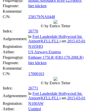
Flugzeugtyp:
British Aerospace BAe-125-800A
Flugroute:
hier klicken
Kommentar:
C/N:
258179/NA0448
© by Enrico Tietze
Index:
26770
In
Fort Lauderdale Hollywood Int.
Aufgenommen:
Airport(KFLL/FLL)
am
2015-03-01
Registration:
N105HQ
Airline:
US Airways Express
Flugzeugtyp:
Embraer 175LR (ERJ-170-200LR)
Flugroute:
hier klicken
Kommentar:
C/N:
17000163
© by Enrico Tietze
Index:
26771
In
Fort Lauderdale Hollywood Int.
Aufgenommen:
Airport(KFLL/FLL)
am
2015-03-01
Registration:
N100AW
Airline:
Untitled