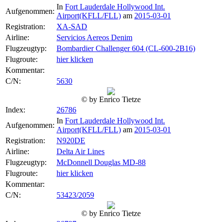
In
Fort Lauderdale Hollywood Int.
Aufgenommen:
Airport(KFLL/FLL)
am
2015-03-01
Registration:
XA-SAD
Airline:
Servicios Aereos Denim
Flugzeugtyp:
Bombardier Challenger 604 (CL-600-2B16)
Flugroute:
hier klicken
Kommentar:
C/N:
5630
© by Enrico Tietze
Index:
26786
In
Fort Lauderdale Hollywood Int.
Aufgenommen:
Airport(KFLL/FLL)
am
2015-03-01
Registration:
N920DE
Airline:
Delta Air Lines
Flugzeugtyp:
McDonnell Douglas MD-88
Flugroute:
hier klicken
Kommentar:
C/N:
53423/2059
© by Enrico Tietze