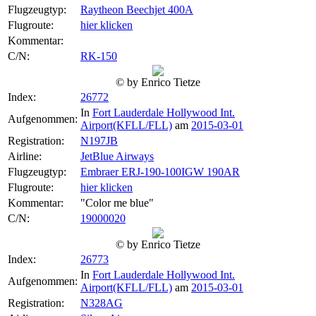
Flugzeugtyp:
Raytheon Beechjet 400A
Flugroute:
hier klicken
Kommentar:
C/N:
RK-150
© by Enrico Tietze
Index:
26772
In
Fort Lauderdale Hollywood Int.
Aufgenommen:
Airport(KFLL/FLL)
am
2015-03-01
Registration:
N197JB
Airline:
JetBlue Airways
Flugzeugtyp:
Embraer ERJ-190-100IGW 190AR
Flugroute:
hier klicken
Kommentar:
"Color me blue"
C/N:
19000020
© by Enrico Tietze
Index:
26773
In
Fort Lauderdale Hollywood Int.
Aufgenommen:
Airport(KFLL/FLL)
am
2015-03-01
Registration:
N328AG