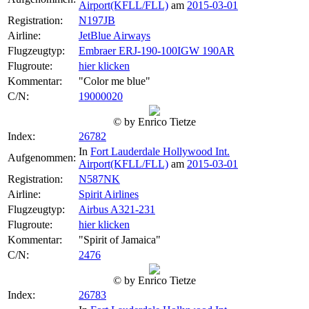
Airport(KFLL/FLL)
am
2015-03-01
Registration:
N197JB
Airline:
JetBlue Airways
Flugzeugtyp:
Embraer ERJ-190-100IGW 190AR
Flugroute:
hier klicken
Kommentar:
"Color me blue"
C/N:
19000020
© by Enrico Tietze
Index:
26782
In
Fort Lauderdale Hollywood Int.
Aufgenommen:
Airport(KFLL/FLL)
am
2015-03-01
Registration:
N587NK
Airline:
Spirit Airlines
Flugzeugtyp:
Airbus A321-231
Flugroute:
hier klicken
Kommentar:
"Spirit of Jamaica"
C/N:
2476
© by Enrico Tietze
Index:
26783