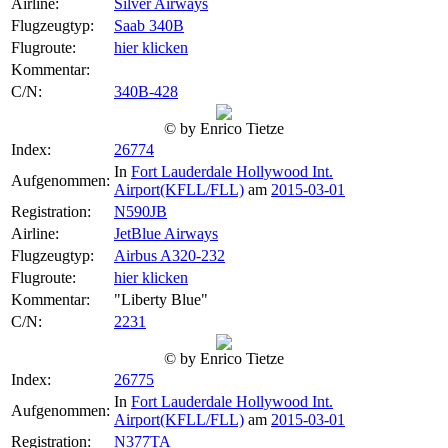
Airline:
Silver Airways
Flugzeugtyp:
Saab 340B
Flugroute:
hier klicken
Kommentar:
C/N:
340B-428
© by Enrico Tietze
Index:
26774
In
Fort Lauderdale Hollywood Int.
Aufgenommen:
Airport(KFLL/FLL)
am
2015-03-01
Registration:
N590JB
Airline:
JetBlue Airways
Flugzeugtyp:
Airbus A320-232
Flugroute:
hier klicken
Kommentar:
"Liberty Blue"
C/N:
2231
© by Enrico Tietze
Index:
26775
In
Fort Lauderdale Hollywood Int.
Aufgenommen:
Airport(KFLL/FLL)
am
2015-03-01
Registration:
N377TA