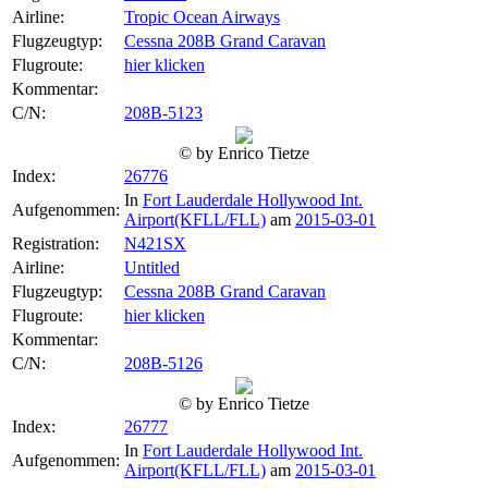
Airline:
Tropic Ocean Airways
Flugzeugtyp:
Cessna 208B Grand Caravan
Flugroute:
hier klicken
Kommentar:
C/N:
208B-5123
© by Enrico Tietze
Index:
26776
In
Fort Lauderdale Hollywood Int.
Aufgenommen:
Airport(KFLL/FLL)
am
2015-03-01
Registration:
N421SX
Airline:
Untitled
Flugzeugtyp:
Cessna 208B Grand Caravan
Flugroute:
hier klicken
Kommentar:
C/N:
208B-5126
© by Enrico Tietze
Index:
26777
In
Fort Lauderdale Hollywood Int.
Aufgenommen:
Airport(KFLL/FLL)
am
2015-03-01