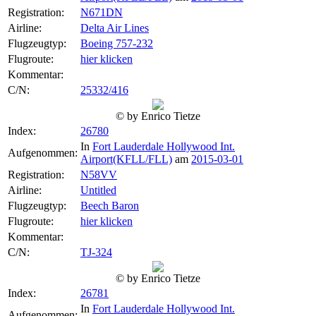
Registration:
N671DN
Airline:
Delta Air Lines
Flugzeugtyp:
Boeing 757-232
Flugroute:
hier klicken
Kommentar:
C/N:
25332/416
© by Enrico Tietze
Index:
26780
In
Fort Lauderdale Hollywood Int.
Aufgenommen:
Airport(KFLL/FLL)
am
2015-03-01
Registration:
N58VV
Airline:
Untitled
Flugzeugtyp:
Beech Baron
Flugroute:
hier klicken
Kommentar:
C/N:
TJ-324
© by Enrico Tietze
Index:
26781
In
Fort Lauderdale Hollywood Int.
Aufgenommen: