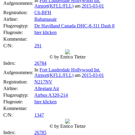
In
Fort Lauderdale Hollywood Int.
Aufgenommen:
Airport(KFLL/FLL)
am
2015-03-01
Registration:
C6-BFH
Airline:
Bahamasair
Flugzeugtyp:
De Havilland Canada DHC-8-311 Dash 8
Flugroute:
hier klicken
Kommentar:
C/N:
291
© by Enrico Tietze
Index:
26784
In
Fort Lauderdale Hollywood Int.
Aufgenommen:
Airport(KFLL/FLL)
am
2015-03-01
Registration:
N217NV
Airline:
Allegiant Air
Flugzeugtyp:
Airbus A320-214
Flugroute:
hier klicken
Kommentar:
C/N:
1347
© by Enrico Tietze
Index:
26785