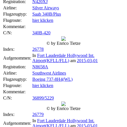
Registration:
N420XJ
Airline:
Silver Airways
Flugzeugtyp:
Saab 340B/Plus
Flugroute:
hier klicken
Kommentar:
C/N:
340B-420
© by Enrico Tietze
Index:
26778
In
Fort Lauderdale Hollywood Int.
Aufgenommen:
Airport(KFLL/FLL)
am
2015-03-01
Registration:
N8658A
Airline:
Southwest Airlines
Flugzeugtyp:
Boeing 737-8H4(WL)
Flugroute:
hier klicken
Kommentar:
C/N:
36899/5229
© by Enrico Tietze
Index:
26779
In
Fort Lauderdale Hollywood Int.
Aufgenommen:
Airport(KFLL/FLL)
am
2015-03-01