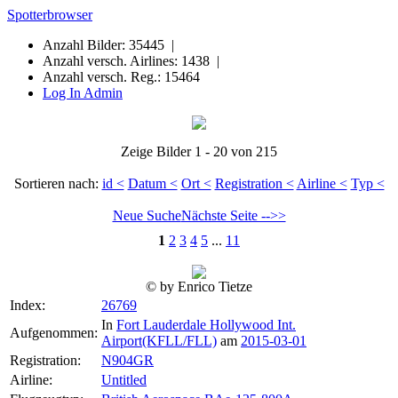
Spotterbrowser
Anzahl Bilder: 35445 |
Anzahl versch. Airlines: 1438 |
Anzahl versch. Reg.: 15464
Log In Admin
Zeige Bilder 1 - 20 von 215
Sortieren nach:
id <
Datum <
Ort <
Registration <
Airline <
Typ <
Neue Suche
Nächste Seite -->>
1
2
3
4
5
...
11
© by Enrico Tietze
Index:
26769
In
Fort Lauderdale Hollywood Int.
Aufgenommen:
Airport(KFLL/FLL)
am
2015-03-01
Registration:
N904GR
Airline:
Untitled