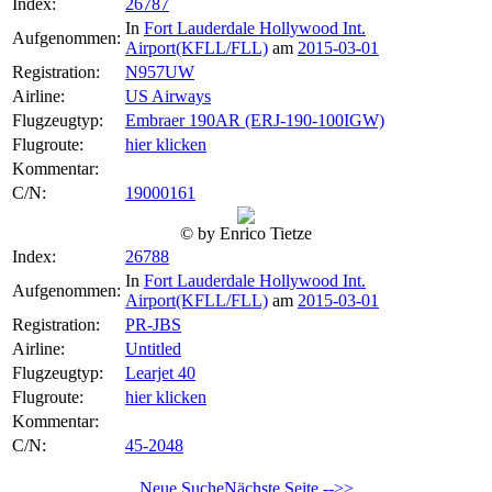
Index:
26787
In
Fort Lauderdale Hollywood Int.
Aufgenommen:
Airport(KFLL/FLL)
am
2015-03-01
Registration:
N957UW
Airline:
US Airways
Flugzeugtyp:
Embraer 190AR (ERJ-190-100IGW)
Flugroute:
hier klicken
Kommentar:
C/N:
19000161
© by Enrico Tietze
Index:
26788
In
Fort Lauderdale Hollywood Int.
Aufgenommen:
Airport(KFLL/FLL)
am
2015-03-01
Registration:
PR-JBS
Airline:
Untitled
Flugzeugtyp:
Learjet 40
Flugroute:
hier klicken
Kommentar:
C/N:
45-2048
Neue Suche
Nächste Seite -->>