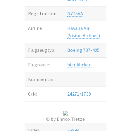
Registration:
N745VA
Airline:
Havana Air
(Vision Airlines)
Flugzeugtyp:
Boeing 737-405
Flugroute:
hier klicken
Kommentar:
C/N:
24271/1738
© by Enrico Tietze
Index:
26994