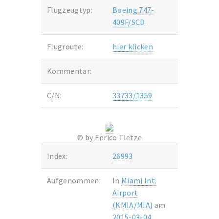
Flugzeugtyp:
Boeing 747-
409F/SCD
Flugroute:
hier klicken
Kommentar:
C/N:
33733/1359
© by Enrico Tietze
Index:
26993
Aufgenommen:
In
Miami Int.
Airport
(KMIA/MIA)
am
2015-03-04