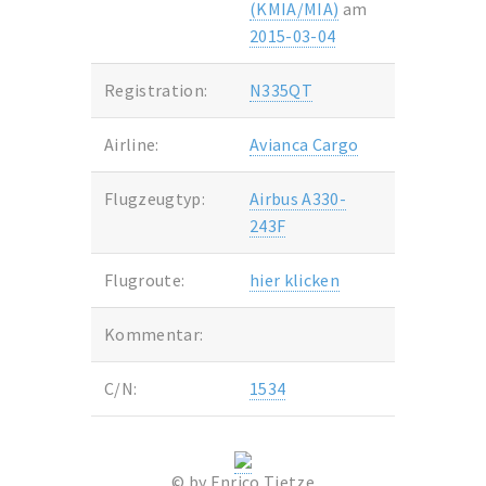
(KMIA/MIA)
am
2015-03-04
Registration:
N335QT
Airline:
Avianca Cargo
Flugzeugtyp:
Airbus A330-
243F
Flugroute:
hier klicken
Kommentar:
C/N:
1534
© by Enrico Tietze