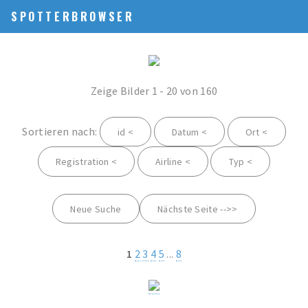
SPOTTERBROWSER
Zeige Bilder 1 - 20 von 160
Sortieren nach:
id <
Datum <
Ort <
Registration <
Airline <
Typ <
Neue Suche
Nächste Seite -->>
1
2
3
4
5
...
8