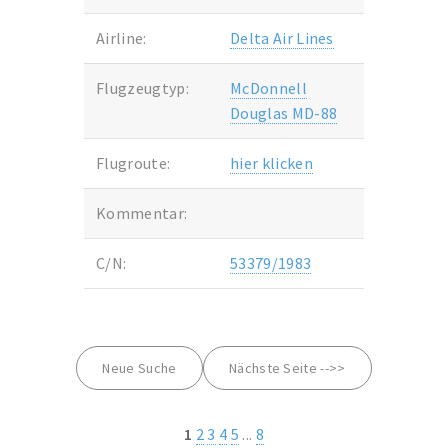
Airline:
Delta Air Lines
Flugzeugtyp:
McDonnell
Douglas MD-88
Flugroute:
hier klicken
Kommentar:
C/N:
53379/1983
Neue Suche
Nächste Seite -->>
1
2
3
4
5
...
8