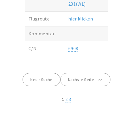
231(WL)
Flugroute:
hier klicken
Kommentar:
C/N:
6908
Neue Suche
Nächste Seite -->>
1
2
3