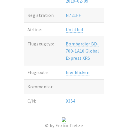
2019-02-09
Registration:
N721FF
Airline:
Untitled
Flugzeugtyp:
Bombardier BD-
700-1A10 Global
Express XRS
Flugroute:
hier klicken
Kommentar:
C/N:
9354
© by Enrico Tietze