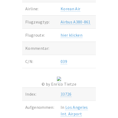
Airline:
Korean Air
Flugzeugtyp:
Airbus A380-861
Flugroute:
hier klicken
Kommentar:
C/N:
039
© by Enrico Tietze
Index:
33726
Aufgenommen:
In
Los Angeles
Int. Airport