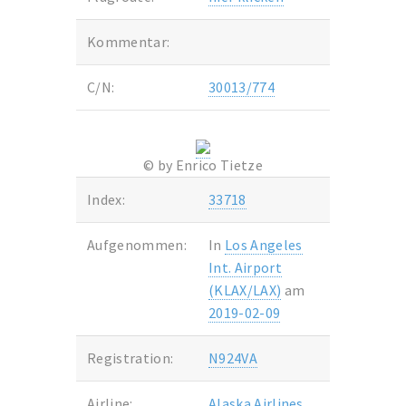
Kommentar:
C/N:
30013/774
© by Enrico Tietze
Index:
33718
Aufgenommen:
In
Los Angeles
Int. Airport
(KLAX/LAX)
am
2019-02-09
Registration:
N924VA
Airline:
Alaska Airlines