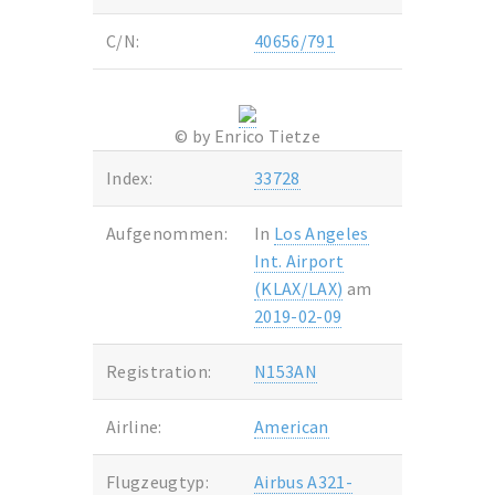
C/N:
40656/791
© by Enrico Tietze
Index:
33728
Aufgenommen:
In
Los Angeles
Int. Airport
(KLAX/LAX)
am
2019-02-09
Registration:
N153AN
Airline:
American
Flugzeugtyp:
Airbus A321-