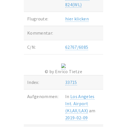
824(WL)
Flugroute:
hier klicken
Kommentar:
C/N:
62767/6085
© by Enrico Tietze
Index:
33715
Aufgenommen:
In
Los Angeles
Int. Airport
(KLAX/LAX)
am
2019-02-09