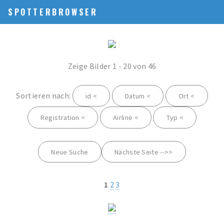
SPOTTERBROWSER
Zeige Bilder 1 - 20 von 46
Sortieren nach:
id <
Datum <
Ort <
Registration <
Airline <
Typ <
Neue Suche
Nächste Seite -->>
1
2
3