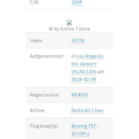
C/N:
3204
© by Enrico Tietze
Index:
33724
Aufgenommen:
In
Los Angeles
Int. Airport
(KLAX/LAX)
am
2019-02-09
Registration:
N547US
Airline:
Delta Air Lines
Flugzeugtyp:
Boeing 757-
251(WL)