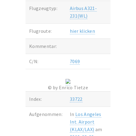
Flugzeugtyp:
Airbus A321-
231(WL)
Flugroute:
hier klicken
Kommentar:
C/N:
7069
© by Enrico Tietze
Index:
33722
Aufgenommen:
In
Los Angeles
Int. Airport
(KLAX/LAX)
am