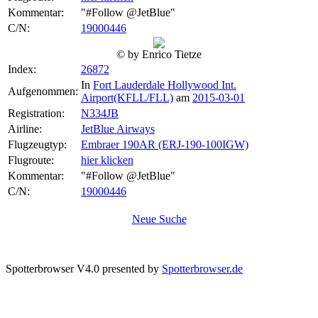
Kommentar:
"#Follow @JetBlue"
C/N:
19000446
© by Enrico Tietze
Index:
26872
In
Fort Lauderdale Hollywood Int.
Aufgenommen:
Airport(KFLL/FLL)
am
2015-03-01
Registration:
N334JB
Airline:
JetBlue Airways
Flugzeugtyp:
Embraer 190AR (ERJ-190-100IGW)
Flugroute:
hier klicken
Kommentar:
"#Follow @JetBlue"
C/N:
19000446
Neue Suche
Spotterbrowser V4.0 presented by
Spotterbrowser.de