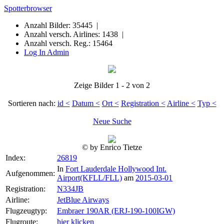
Spotterbrowser
Anzahl Bilder: 35445 |
Anzahl versch. Airlines: 1438 |
Anzahl versch. Reg.: 15464
Log In Admin
Zeige Bilder 1 - 2 von 2
Sortieren nach:
id <
Datum <
Ort <
Registration <
Airline <
Typ <
Neue Suche
© by Enrico Tietze
Index:
26819
In
Fort Lauderdale Hollywood Int.
Aufgenommen:
Airport(KFLL/FLL)
am
2015-03-01
Registration:
N334JB
Airline:
JetBlue Airways
Flugzeugtyp:
Embraer 190AR (ERJ-190-100IGW)
Flugroute:
hier klicken