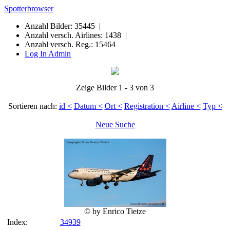
Spotterbrowser
Anzahl Bilder: 35445 |
Anzahl versch. Airlines: 1438 |
Anzahl versch. Reg.: 15464
Log In Admin
Zeige Bilder 1 - 3 von 3
Sortieren nach:
id <
Datum <
Ort <
Registration <
Airline <
Typ <
Neue Suche
© by Enrico Tietze
Index:
34939