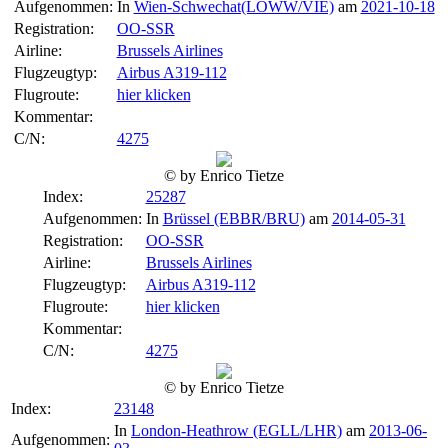
Aufgenommen:
In
Wien-Schwechat(LOWW/VIE)
am
2021-10-18
Registration:
OO-SSR
Airline:
Brussels Airlines
Flugzeugtyp:
Airbus A319-112
Flugroute:
hier klicken
Kommentar:
C/N:
4275
© by Enrico Tietze
Index:
25287
Aufgenommen:
In
Brüssel (EBBR/BRU)
am
2014-05-31
Registration:
OO-SSR
Airline:
Brussels Airlines
Flugzeugtyp:
Airbus A319-112
Flugroute:
hier klicken
Kommentar:
C/N:
4275
© by Enrico Tietze
Index:
23148
In
London-Heathrow (EGLL/LHR)
am
2013-06-
Aufgenommen: