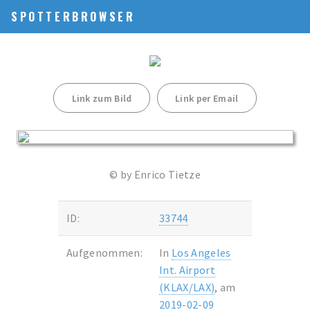
SPOTTERBROWSER
Link zum Bild
Link per Email
© by Enrico Tietze
ID:
33744
Aufgenommen:
In
Los Angeles
Int. Airport
(KLAX/LAX)
, am
2019-02-09